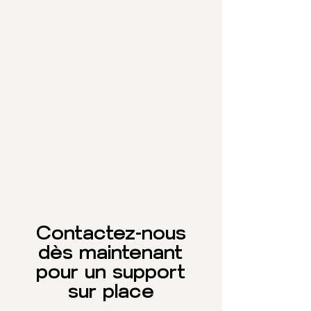
équipe accède à vos
systèmes à distance pour
diagnostiquer, corriger ou
optimiser vos outils
informatiques.
Support à distance
Contactez-nous
dès maintenant
pour un support
sur place